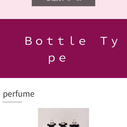
💛 Ｂｏｔｔｌｅ Ｔｙ
ｐｅ💛
perfume