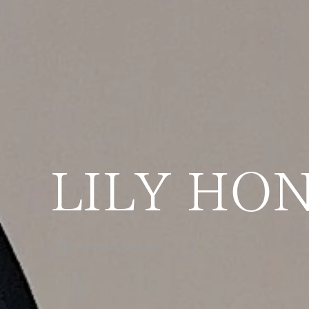
LILY HO
- Herbarium Salon -